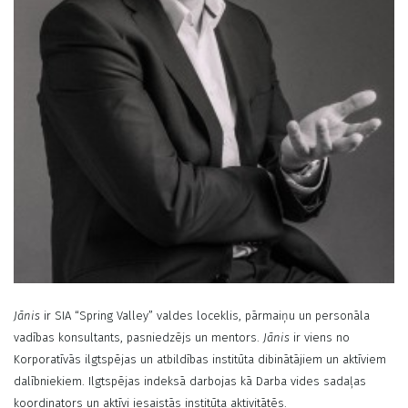
Jānis
ir SIA “Spring Valley” valdes loceklis, pārmaiņu un personāla
vadības konsultants, pasniedzējs un mentors.
Jānis
ir viens no
Korporatīvās ilgtspējas un atbildības institūta dibinātājiem un aktīviem
dalībniekiem. Ilgtspējas indeksā darbojas kā Darba vides sadaļas
koordinators un aktīvi iesaistās institūta aktivitātēs.