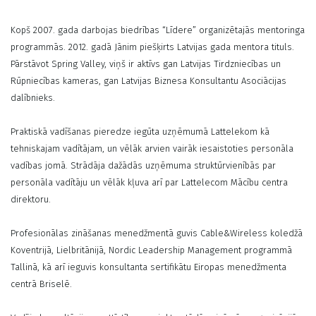
Kopš 2007. gada darbojas biedrības “Līdere” organizētajās mentoringa
programmās. 2012. gadā Jānim piešķirts Latvijas gada mentora tituls.
Pārstāvot Spring Valley, viņš ir aktīvs gan Latvijas Tirdzniecības un
Rūpniecības kameras, gan Latvijas Biznesa Konsultantu Asociācijas
dalībnieks.
Praktiskā vadīšanas pieredze iegūta uzņēmumā Lattelekom kā
tehniskajam vadītājam, un vēlāk arvien vairāk iesaistoties personāla
vadības jomā. Strādāja dažādās uzņēmuma struktūrvienībās par
personāla vadītāju un vēlāk kļuva arī par Lattelecom Mācību centra
direktoru.
Profesionālas zināšanas menedžmentā guvis Cable&Wireless koledžā
Koventrijā, Lielbritānijā, Nordic Leadership Management programmā
Tallinā, kā arī ieguvis konsultanta sertifikātu Eiropas menedžmenta
centrā Briselē.