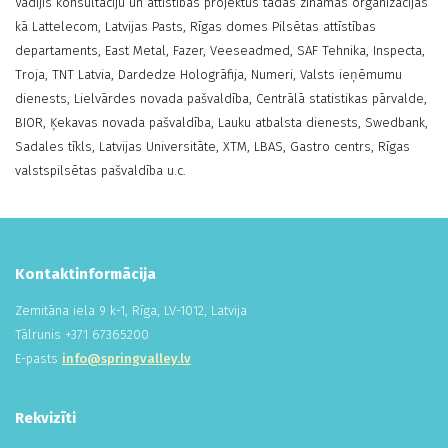
Vadījis konsultāciju un attīstības projektus tādās zināmās organizācijās
kā Lattelecom, Latvijas Pasts, Rīgas domes Pilsētas attīstības
departaments, East Metal, Fazer, Veeseadmed, SAF Tehnika, Inspecta,
Troja, TNT Latvia, Dardedze Hologrāfija, Numeri, Valsts ieņēmumu
dienests, Lielvārdes novada pašvaldība, Centrālā statistikas pārvalde,
BIOR, Ķekavas novada pašvaldība, Lauku atbalsta dienests, Swedbank,
Sadales tīkls, Latvijas Universitāte, XTM, LBAS, Gastro centrs, Rīgas
valstspilsētas pašvaldība u.c.
Kontaktinformācija
Zemitāna iela 9 k-1, Rīga, LV-1012, Latvija
Tālrunis +
371
673
652
00
E-pasts
info@springvalley.lv
Rekvizīti