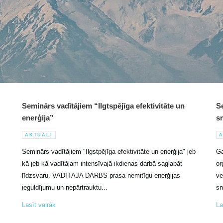
Seminārs vadītājiem “Ilgtspējīga efektivitāte un
Se
enerģija”
s
AKTUĀLI
A
Seminārs vadītājiem "Ilgstpējīga efektivitāte un enerģija" jeb
Ga
kā jeb kā vadītājam intensīvajā ikdienas darbā saglabāt
or
līdzsvaru. VADĪTĀJA DARBS prasa nemitīgu enerģijas
ve
ieguldījumu un nepārtrauktu...
sn
Lasīt vairāk
La