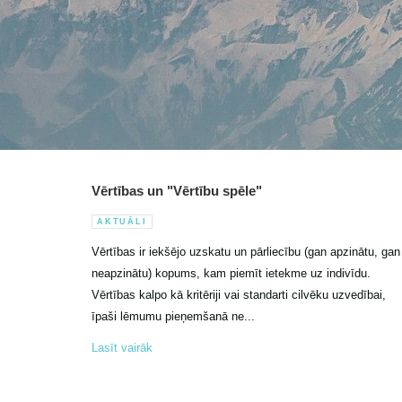
Vērtības un "Vērtību spēle"
AKTUĀLI
Vērtības ir iekšējo uzskatu un pārliecību (gan apzinātu, gan
neapzinātu) kopums, kam piemīt ietekme uz indivīdu.
Vērtības kalpo kā kritēriji vai standarti cilvēku uzvedībai,
īpaši lēmumu pieņemšanā ne...
Lasīt vairāk