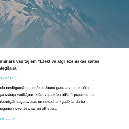
minārs vadītājiem “Efektīva atgriezeniskās saites
niegšana”
KTUĀLI
da noslēgumā un uzsākot Jauno gadu arvien aktuāla
ganizāciju vadītājiem kļūst vajadzība attīstīt prasmes, lai
iksmīgāk sagatavotos un novadītu ikgadējās darba
ieguma novērtēšanas un attīstīb...
sīt vairāk