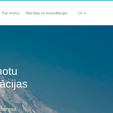
Par mums
Mācības un konsultācijas
LV
motu
ācijas
 biznesā.