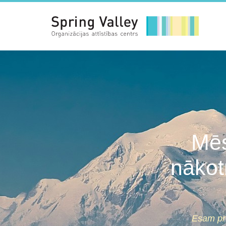
Mēs
nākot
Esam pro