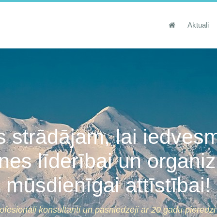
Aktuāli
 strādājam, lai iedves
nes līderībai un organiz
mūsdienīgai attīstībai!
fesionāli konsultanti un pasniedzēji ar 20 gadu pieredzi