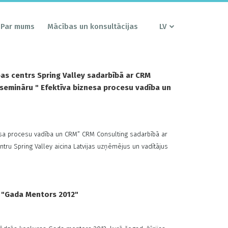
Par mums
Mācības un konsultācijas
LV
bas centrs Spring Valley sadarbībā ar CRM
 semināru " Efektīva biznesa procesu vadība un
esa procesu vadība un CRM” CRM Consulting sadarbībā ar
entru Spring Valley aicina Latvijas uzņēmējus un vadītājus
nesa procesu vadība un CRM”. Seminārs notiks 2011. gada 1.
.00 viesnīcas Tallink Hotel Riga konferenču zālē. Seminārā
RM Consulting Biznesa attīstības ...
 "Gada Mentors 2012"