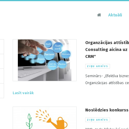
Aktuāli
Organzācijas attīstī
Consulting aicina uz
CRM"
ZIŅU ARHĪVS
Seminārs- „Efektīva bizn
Organizācijas attīstības c
uz semināru „Efektīva biz
Lasīt vairāk
februārī plkst. 10.00- 14
uzstāsies: Kārlis Skuja- C
Noslēdzies konkurss
ZIŅU ARHĪVS