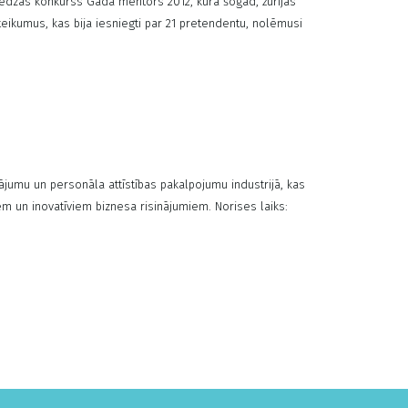
lēdzās konkurss Gada mentors 2012, kurā šogad, žūrijas
eteikumus, kas bija iesniegti par 21 pretendentu, nolēmusi
egt Jānim Gredzenam, SIA Spring Valley izpilddirektoram.
ra Špicberga, 3.vietu – Ivonna Ķezbere. Žūrijas pārstāvji
peciālbalvu saņēmējus: SIA Lursoft ...
ājumu un personāla attīstības pakalpojumu industrijā, kas
liem un inovatīviem biznesa risinājumiem. Norises laiks:
Riga, Slokas iela 1, Riga, LV-1048 Vairāk par pasākuma EXPO