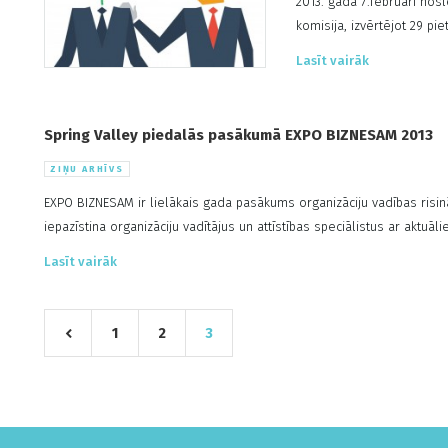
2013. gada 7.februārī nos
komisija, izvērtējot 29 pi
Gada mentora titulu pasni
Lasīt vairāk
Konkursa 2.vietu ieguva Mā
izraudzījās arī vairākus s
Spring Valley piedalās pasākumā EXPO BIZNESAM 2013
ZIŅU ARHĪVS
EXPO BIZNESAM ir lielākais gada pasākums organizāciju vadības risin
iepazīstina organizāciju vadītājus un attīstības speciālistus ar aktuā
2013.gada 30. oktobrī, Plkst. 9:00 - 17:00 Vieta : Maritim Park Hotel 
Lasīt vairāk
Biznesam akti...
1
2
3