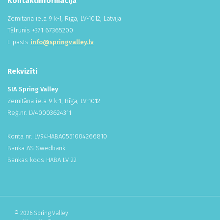
Kontaktinformācija
Zemitāna iela 9 k-1, Rīga, LV-1012, Latvija
Tālrunis +
371
673
652
00
E-pasts
info@springvalley.lv
Rekvizīti
SIA Spring Valley
Zemitāna iela 9 k-1, Rīga, LV-1012
Reģ.nr. LV
400
036
243
11
Konta nr. LV94HABA
055
100
426
681
0
Banka AS Swedbank
Bankas kods HABA LV 22
© 2026 Spring Valley.