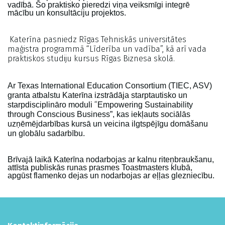
vadībā. Šo praktisko pieredzi viņa veiksmīgi integrē
mācību un konsultāciju projektos.
Katerīna pasniedz Rīgas Tehniskās universitātes
maģistra programmā
“
Līderība un vadība”, kā arī vada
praktiskos studiju kursus Rīgas Biznesa skolā.
Ar Texas International Education Consortium (TIEC, ASV)
granta atbalstu Katerīna izstrādāja starptautisko un
“
starpdisciplināro moduli
Empowering Sustainability
through Conscious Business”, kas iekļauts sociālās
uzņēmējdarbības kursā un veicina ilgtspējīgu domāšanu
un globālu sadarbību.
Brīvajā laikā Katerīna nodarbojas ar kalnu riteņbraukšanu,
attīsta publiskās runas prasmes Toastmasters klubā,
apgūst flamenko dejas un nodarbojas ar eļļas glezniecību.