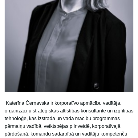
Katerīna Čerņavska ir korporatīvo apmācību vadītāja,
organizāciju stratēģiskās attīstības konsultante un izglītības
tehnoloģe, kas izstrādā un vada mācību programmas
pārmaiņu vadībā, veiktspējas pilnveidē, korporatīvajā
pārdošanā, komandu sadarbībā un vadītāju kompetenču