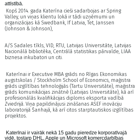
attīstībā.
Kopš 2014. gada Katerīna cieši sadarbojas ar Spring
Valley, un viņas klientu lokā ir tādi uzņēmumi un
organizācijas kā Swedbank, If Latvia, Tet, Janssen
(Johnson & Johnson),
A/S Sadales tīkls, VID, RTU, Latvijas Universitāte, Latvijas
Nacionālā bibliotēka, Centrālā statistikas pārvalde, LIAA
biznesa inkubatori un citi.
Katerīnai ir Executive MBA grāds no Rīgas Ekonomikas
augstskolas / Stockholm School of Economics, maģistra
grāds izglītības tehnoloģijās (Tartu Universitāte), maģistra
grāds komunikācijas zinātnē (Latvijas Universitāte), kā arī
profesionālās kvalifikācijas diploms eksporta vadībā
Zviedrijā. Viņa papildinājusi zināšanas ASEF inovāciju
laboratorijā Šanhajā, kā arī citos starptautiskos izglītības
projektos.
Katerīnai ir vairāk nekā 15 gadu pieredze korporatīvajā
vidē, tostarp DHL, Apple un Microsoft komercdarbības