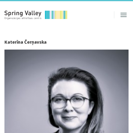
Katerīna Čerņavska