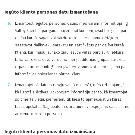
Iegūto klienta personas datu izmantošana
Izmantojot iegūtos personas datus, mēs varam informēt Spring
Valley klientus par gaidāmajiem notikumiem, izsūtīt rēķinus par
dalību kursā, sagatavot vārdu kartes kursa apmeklētājiem,
sagatavot dalībnieku sarakstu un sertifikātus par dalību kursā.
Klienti, kuri mūsu jaunāko ziņu izsūtni vēlas pārtraukt, jebkurā
laikā var dzēst savu vārdu no mērķauditorijas grupas saraksta,
e-pasta adresē info@springvalley.lv sniedzot pieprasījumu par
informācijas sniegšanas pārtraukšanu.
Izmantojot sīkdatnes (angļu val. “cookies”), mēs uzlabojam jūsu
kā lietotāja ērtības. Apkopojam informāciju par to, kā izmantojat
šo tīmekļa vietni, piemēram, cik bieži to apmeklējat un kuras
lapas apskatāt. Saglabāto informāciju nav iespējams sasaistīt ne
ar vienu konkrētu personu.
Iegūto klienta personas datu izmainīšana