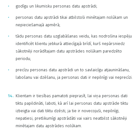
godīgu un likumisku personas datu apstrādi;
personas datu apstrādi tikai atbilstoši minētajam nolūkam un
nepieciešamajā apmērā;
tādu personas datu uzglabāšanas veidu, kas nodrošina iespēju
identificēt klientu jebkurā attiecīgajā brīdī, kurš nepārsniedz
sākotnēji norādītajam datu apstrādes nolūkam paredzēto
periodu;
precīzu personas datu apstrādi un to savlaicīgu atjaunināšanu,
labošanu vai dzēšanu, ja personas dati ir nepilnīgi vai neprecīzi.
Klientam ir tiesības pamatoti pieprasīt, lai viņa personas dati
tiktu papildināti, laboti, kā arī lai personas datu apstrāde tiktu
izbeigta vai dati tiktu dzēsti, ja tie ir novecojuši, nepilnīgi,
nepatiesi, pretlikumīgi apstrādāti vai vairs neatbilst sākotnēji
minētajam datu apstrādes nolūkam.