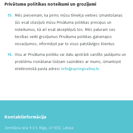
Privātuma politikas noteikumi un grozījumi
Mēs pieņemam, ka pirms mūsu tīmekļa vietnes izmantošanas
Jūs esat izlasījuši mūsu Privātuma politikas principus un
noteikumus, kā arī esat akceptējuši tos. Mēs paturam sev
tiesības veikt grozījumus Privātuma politikas galvenajos
nosacījumos, informējot par to visus patstāvīgos klientus.
Visu ar Privātuma politiku vai datu apstrādi saistīto jautājumu un
problēmu risināšanai lūdzam sazināties ar mums, izmantojot
elektroniskā pasta adresi
info@springvalley.lv
.
Kontaktinformācija
Zemitāna iela 9 k-1, Rīga, LV-1012, Latvija