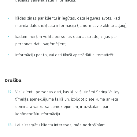
tiesības saņemt šādu informāciju:
kādas ziņas par klientu ir iegūtas, datu ieguves avots, kad
mainīta datos iekļautā informācija (ja normatīvie akti to atļauj);
kādam mērķim veikta personas datu apstrāde, ziņas par
personas datu saņēmējiem;
informāciju par to, vai dati tikuši apstrādāti automatizēti.
Drošība
Visi klientu personas dati, kas kļuvuši zināmi Spring Valley
tīmekļa apmeklējuma laikā un, izpildot pieteikuma anketu
semināra vai kursa apmeklējumam, ir uzskatāmi par
konfidenciālu informāciju.
Lai aizsargātu klienta intereses, mēs nodrošinām: