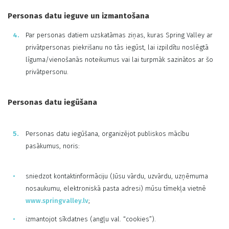
Personas datu ieguve un izmantošana
Par personas datiem uzskatāmas ziņas, kuras Spring Valley ar
privātpersonas piekrišanu no tās iegūst, lai izpildītu noslēgtā
līguma/vienošanās noteikumus vai lai turpmāk sazinātos ar šo
privātpersonu.
Personas datu iegūšana
Personas datu iegūšana, organizējot publiskos mācību
pasākumus, noris:
sniedzot kontaktinformāciju (Jūsu vārdu, uzvārdu, uzņēmuma
nosaukumu, elektroniskā pasta adresi) mūsu tīmekļa vietnē
www.springvalley.lv
;
izmantojot sīkdatnes (angļu val. “cookies”).