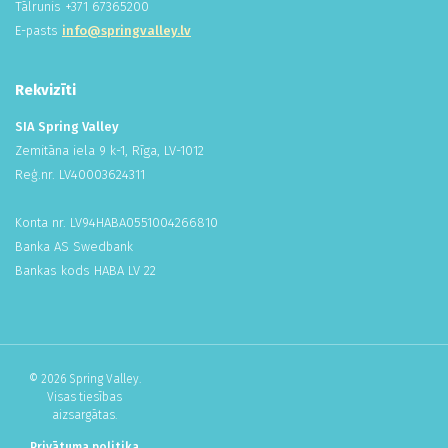
Tālrunis +
371
673
652
00
E-pasts
info@springvalley.lv
Rekvizīti
SIA Spring Valley
Zemitāna iela 9 k-1, Rīga, LV-1012
Reģ.nr. LV
400
036
243
11
Konta nr. LV94HABA
055
100
426
681
0
Banka AS Swedbank
Bankas kods HABA LV 22
© 2026 Spring Valley.
Visas tiesības
aizsargātas.
Privātuma politika