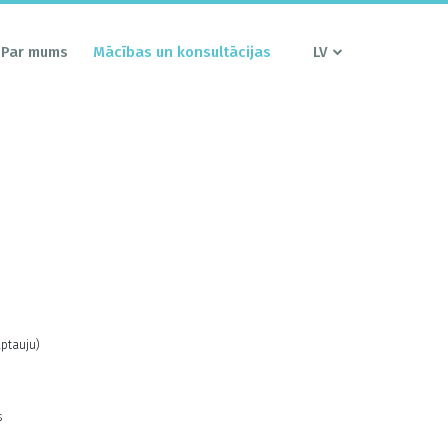
Par mums
Mācības un konsultācijas
LV
aptauju)
s