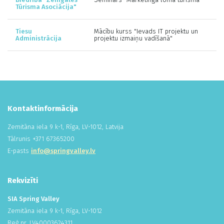
Tūrisma Asociācija"
Tiesu
Mācību kurss "Ievads IT projektu un
Administrācija
projektu izmaiņu vadīšanā"
Kontaktinformācija
Zemitāna iela 9 k-1, Rīga, LV-1012, Latvija
Tālrunis +
371
673
652
00
E-pasts
info@springvalley.lv
Rekvizīti
SIA Spring Valley
Zemitāna iela 9 k-1, Rīga, LV-1012
Reģ.nr. LV
400
036
243
11