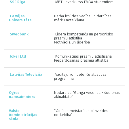
SSE Riga
MBTI ievadkurss EMBA studentiem
Latvijas
Darba izpildes vadība un darbības
Universitāte
mērķu noteikšana
Swedbank
Līdera kompetenču un personisko
prasmju attīstība
Motivācija un līderība
Joker Ltd
Komunikācijas prasmju attīstīšana
Piepārdošanas prasmju attīstība
Latvijas Televīzija
Vadītāju kompetenču attīstības
programma
Ogres
Nodarbība "Garīgā veselība - šodienas
namsaimnieks
aktualitāte"
Valsts
"Vadības meistarības pilnveides
Administrācijas
nodarbība"
skola