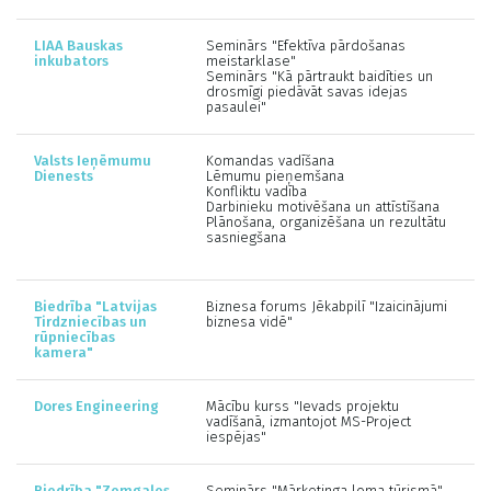
LIAA Bauskas
Seminārs "Efektīva pārdošanas
inkubators
meistarklase"
Seminārs "Kā pārtraukt baidīties un
drosmīgi piedāvāt savas idejas
pasaulei"
Valsts Ieņēmumu
Komandas vadīšana
Dienests
Lēmumu pieņemšana
Konfliktu vadība
Darbinieku motivēšana un attīstīšana
Plānošana, organizēšana un rezultātu
sasniegšana
Biedrība "Latvijas
Biznesa forums Jēkabpilī "Izaicinājumi
Tirdzniecības un
biznesa vidē"
rūpniecības
kamera"
Dores Engineering
Mācību kurss "Ievads projektu
vadīšanā, izmantojot MS-Project
iespējas"
Biedrība "Zemgales
Seminārs "Mārketinga loma tūrismā"