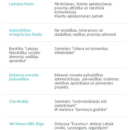
Latvijas Pasts
Pārdošanas, klientu apkalpošanas
prasmju attīstība un rakstiskā
komunikācija
Klientu apkalpošanas pamati
Sabiedrības
Par iecietības, tolerances un
integrācijas fonds
dažādības vadības prasmju pilnveidi
Biedrība "Latvijas
Seminārs "Līdera un komandas
Pašvaldību sociālo
efektivitāte"
dienestu vadītāju
apvienība"
Ķekavas novada
Ķekavas novada pašvaldības
pašvaldība
administrācijas pārvaldības sistēmas
darbības apzināšana un pilnveides
projekts
Cits Medijs
Seminārs "Uzdrošināšanās būt
autentiskam"
IR darbnīca "Ķermeņa gudrība"
VIA Hansa DMC Riga
Diskusija "Erasmus+ atdeve Latvijā:
cilvēki, sasniegumi, ieguldījumi"