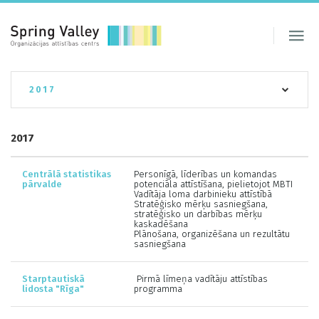
2017
2017
Centrālā statistikas
Personīgā, līderības un komandas
pārvalde
potenciāla attīstīšana, pielietojot MBTI
Vadītāja loma darbinieku attīstībā
Stratēģisko mērķu sasniegšana,
stratēģisko un darbības mērķu
kaskadēšana
Plānošana, organizēšana un rezultātu
sasniegšana
Starptautiskā
Pirmā līmeņa vadītāju attīstības
lidosta "Rīga"
programma