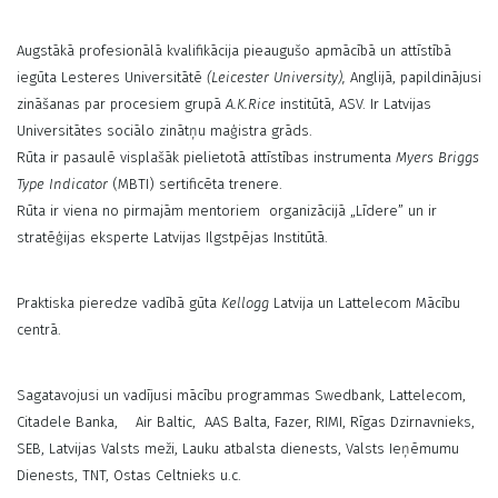
Augstākā profesionālā kvalifikācija pieaugušo apmācībā un attīstībā
iegūta Lesteres Universitātē
(Leicester University),
Anglijā,
papildinājusi
zināšanas par procesiem grupā
A.K.Rice
institūtā, ASV. Ir Latvijas
Universitātes sociālo zinātņu maģistra grāds.
Rūta ir pasaulē visplašāk pielietotā attīstības instrumenta
Myers Briggs
Type Indicator
(MBTI) sertificēta trenere.
Rūta ir viena no pirmajām mentoriem
organizācijā „Līdere” un ir
stratēģijas eksperte Latvijas Ilgstpējas Institūtā.
Praktiska pieredze vadībā gūta
Kellogg
Latvija un Lattelecom Mācību
centrā.
Sagatavojusi un vadījusi mācību programmas Swedbank, Lattelecom,
Citadele Banka,
Air Baltic,
AAS Balta, Fazer, RIMI, Rīgas Dzirnavnieks,
SEB, Latvijas Valsts meži, Lauku atbalsta dienests, Valsts Ieņēmumu
Dienests, TNT, Ostas Celtnieks u.c.