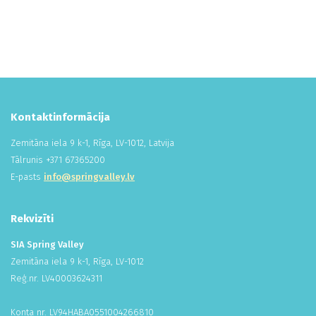
Kontaktinformācija
Zemitāna iela 9 k-1, Rīga, LV-1012, Latvija
Tālrunis +
371
673
652
00
E-pasts
info@springvalley.lv
Rekvizīti
SIA Spring Valley
Zemitāna iela 9 k-1, Rīga, LV-1012
Reģ.nr. LV
400
036
243
11
Konta nr. LV94HABA
055
100
426
681
0