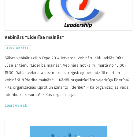
Vebinārs "Līderība mainās"
ZIŅU ARHĪVS
Sākas vebināru cikls Expo 2014 ietvaros! Vebināru ciklu atklās Rūta
Lūse ar tēmu "Līderība mainās". Vebinārs notiks 19. martā no 15:00-
15:30. Dalība vebinārā bez maksas, reģistrējoties līdz 16.martam.
Vebinārā "Līderība mainās": - Kādēļ organizācijām vajadzīga līderība?
- Kā organizācijas izprot un izmanto līderību? - Kā organizācijas vada
līderību kā resursu? - Kas organizācijās...
Lasīt vairāk