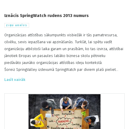
Iznācis SpringWatch rudens 2013 numurs
ZIŅU ARHĪVS
Organizācijas attīstības sākumpunkts visbiežāk ir tās pamatresursa,
cilvēku, sevis iepazīšana vai apzināšanās. Turklāt, lai spētu vadīt
organizāciju atbilstoši laika garam un prasībām, ko tas izvirza, attīstībai
jānotiek Eiropas un pasaules labāko biznesa skolu pētnieku
piedāvāto jaunāko organizācijas attīstības ideju kontekstā.
Šoreiz SpringValley izdevumā SpringWatch par diviem plaši pieliet...
Lasīt vairāk