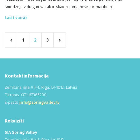
sniedzēju vidū gan vairāk ir skaidrojama nevis ar mācību p...
Lasīt vairāk
1
2
3
Kontaktinformācija
Zemitāna iela 9 k-1, Rīga, LV-1012, Latvija
Tālrunis +
371
673
652
00
E-pasts
info@springvalley.lv
Rekvizīti
SIA Spring Valley
Zemitāna iela 9 k-1, Rīga, LV-1012