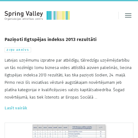
Paziņoti Ilgtspējas indekss 2013 rezultāti
ZIŅU ARHĪVS
Latvijas uzņēmumu izpratne par atbildīgu, tālredzīgu uzņēmējdarbību
un tās nozīmīgo lomu biznesa vides attīstībā aizvien palielinās, liecina
Ilgtspējas indeksa 2013 rezultāti, kas tika paziņoti šodien, 24. maijā.
Pirmo reizi šīs iniciatīvas vēsturē augstākajam novērtējumam jeb
platīna kategorijai ir kvalificējusies valsts kapitālsabiedrība. Šogad
novērtējumā, kas tiek īstenots ar Eiropas Sociālā ...
Lasīt vairāk