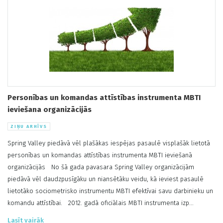
Personības un komandas attīstības instrumenta MBTI
ieviešana organizācijās
ZIŅU ARHĪVS
Spring Valley piedāvā vēl plašākas iespējas pasaulē visplašāk lietotā
personības un komandas attīstības instrumenta MBTI ieviešanā
organizācijās No šā gada pavasara Spring Valley organizācijām
piedāvā vēl daudzpusīgāku un niansētāku veidu, kā ieviest pasaulē
lietotāko sociometrisko instrumentu MBTI efektīvai savu darbinieku un
komandu attīstībai. 2012. gadā oficiālais MBTI instrumenta izp...
Lasīt vairāk