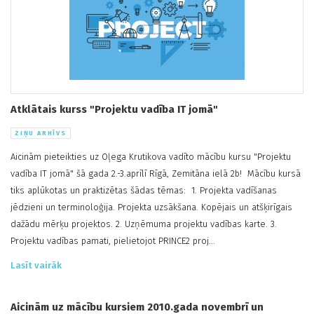
Atklātais kurss "Projektu vadība IT jomā"
ZIŅU ARHĪVS
Aicinām pieteikties uz Oļega Krutikova vadīto mācību kursu "Projektu
vadība IT jomā" šā gada 2.-3.aprīlī Rīgā, Zemitāna ielā 2b! Mācību kursā
tiks aplūkotas un praktizētas šādas tēmas: 1. Projekta vadīšanas
jēdzieni un terminoloģija. Projekta uzsākšana. Kopējais un atšķirīgais
dažādu mērķu projektos. 2. Uzņēmuma projektu vadības karte. 3.
Projektu vadības pamati, pielietojot PRINCE2 proj...
Lasīt vairāk
Aicinām uz mācību kursiem 2010.gada novembrī un