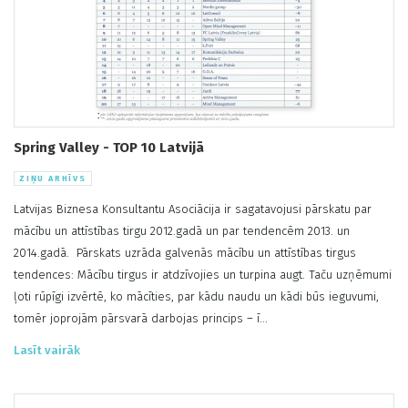
Spring Valley - TOP 10 Latvijā
ZIŅU ARHĪVS
Latvijas Biznesa Konsultantu Asociācija ir sagatavojusi pārskatu par
mācību un attīstības tirgu 2012.gadā un par tendencēm 2013. un
2014.gadā. Pārskats uzrāda galvenās mācību un attīstības tirgus
tendences: Mācību tirgus ir atdzīvojies un turpina augt. Taču uzņēmumi
ļoti rūpīgi izvērtē, ko mācīties, par kādu naudu un kādi būs ieguvumi,
tomēr joprojām pārsvarā darbojas princips – ī...
Lasīt vairāk