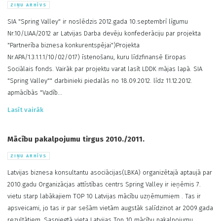
ZIŅU ARHĪVS
SIA "Spring Valley" ir noslēdzis 2012.gada 10.septembrī līgumu
Nr.10/LIAA/2012 ar Latvijas Darba devēju konfederāciju par projekta
"Partnerība biznesa konkurentspējai")Projekta
Nr.APA/1.3.1.1.1/10/02/017) īstenošanu, kuru līdzfinansē Eiropas
Sociālais fonds. Vairāk par projektu varat lasīt LDDK mājas lapā. SIA
"Spring Valley"" darbinieki piedalās no 18.09.2012. līdz 11.12.2012.
apmācībās "Vadīb...
Lasīt vairāk
Mācību pakalpojumu tirgus 2010./2011.
ZIŅU ARHĪVS
Latvijas biznesa konsultantu asociācijas(LBKA) organizētajā aptaujā par
2010.gadu Organizācjas attīstības centrs Spring Valley ir ieņēmis 7.
vietu starp labākajiem TOP 10 Latvijas mācību uzņēmumiem . Tas ir
apsveicami, jo tas ir par sešām vietām augstāk salīdzinot ar 2009.gada
rezultātiem. Sasniegtā vieta Latvijas Top 10 mācību pakalpojumu