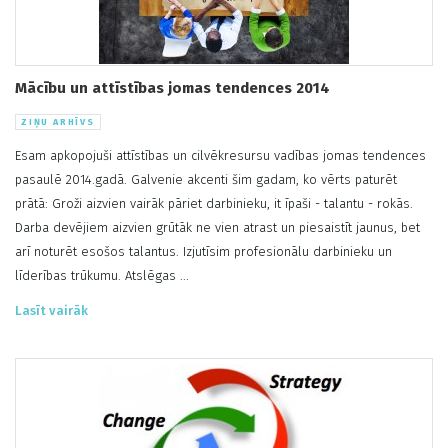
Mācību un attīstības jomas tendences 2014
ZIŅU ARHĪVS
Esam apkopojuši attīstības un cilvēkresursu vadības jomas tendences
pasaulē 2014.gadā. Galvenie akcenti šim gadam, ko vērts paturēt
prātā: Groži aizvien vairāk pāriet darbinieku, it īpaši - talantu - rokās.
Darba devējiem aizvien grūtāk ne vien atrast un piesaistīt jaunus, bet
arī noturēt esošos talantus. Izjutīsim profesionālu darbinieku un
līderības trūkumu. Atslēgas ...
Lasīt vairāk