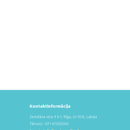
Kontaktinformācija
Zemitāna iela 9 k-1, Rīga, LV-1012, Latvija
Tālrunis +
371
673
652
00