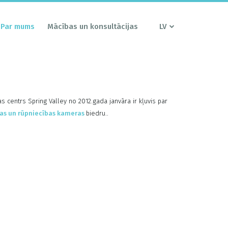
Par mums
Mācības un konsultācijas
LV
bas centrs Spring Valley no 2012.gada janvāra ir kļuvis par
bas un rūpniecības kameras
biedru..