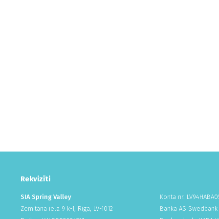
Rekvizīti
SIA Spring Valley
Konta nr. LV94HABA
0
Zemitāna iela 9 k-1, Rīga, LV-1012
Banka AS Swedbank