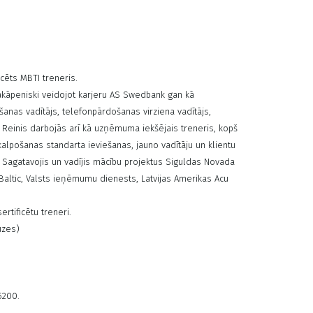
cēts MBTI treneris.
pakāpeniski veidojot karjeru AS Swedbank gan kā
šanas vadītājs, telefonpārdošanas virziena vadītājs,
. Reinis darbojās arī kā uzņēmuma iekšējais treneris, kopš
alpošanas standarta ieviešanas, jauno vadītāju un klientu
. Sagatavojis un vadījis mācību projektus Siguldas Novada
a Baltic, Valsts ieņēmumu dienests, Latvijas Amerikas Acu
rtificētu treneri.
uzes)
65200.