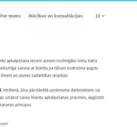
Par mums
Mācības un konsultācijas
LV
ientu apkalpošana ieņem aizvien nozīmīgāku lomu katra
iksmīga saruna ar klientu pa tālruni nodrošina augstu
 līmeni un jaunas sadarbības iespējas.
ī
, otrdienā, Jūsu pārstāvētā uzņēmuma darbiniekiem vai
as uzlabot savas klientu apkalpošanas prasmes, apgūstot
sarunas principus.
lruni