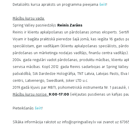
Detalizēts kursa apraksts un programma pieejama
šeit
!
Mācību kursu vada:
Spring Valley pasniedzējs
Reinis Zarāns
Reinis ir klientu apkalpošanas un pārdošanas jomas eksperts. Sertifi
Viņam ir bagāta praktiskā pieredze šajā jomā, kas iegūta 16 gadus 
speciālistam, gan vadītājam (klientu apkalpošanas speciālists, pārdo
pārdošanas un mārketinga nodaļas vadītājs, finanšu centra vadītājs)
2004. gada regulāri vadot pārdošanas, produktu mācības, klientu apk
servisa mācības. Kopš 2012. gada Reinis sadarbojas ar Spring Valley
pašvaldībā, SIA Dardedze Hologrāfija, TNT Latvia, Latvijas Pasts, Elv
centrs, Latvenergo, Swedbank, Joker LTD u.c.
2019.gadā kļuvis par MBTI, psihometriskā instrumenta Nr. 1 pasaulē, se
Mācību kursu norise:
9:00-17:00
(iekļautas pusdienas un kafijas pa
Pieteikšanās
šeit
!
Sīkāka informācija rakstot uz info@springvalley.lv vai zvanot uz 673