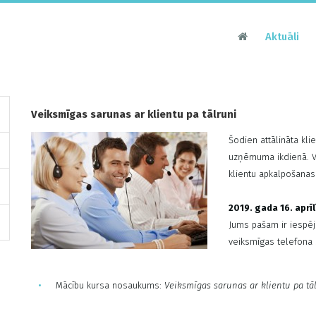
Aktuāli
Veiksmīgas sarunas ar klientu pa tālruni
Šodien attālināta kl
uzņēmuma ikdienā. Ve
klientu apkalpošanas
2019. gada 16. aprīl
Jums pašam ir iespēj
veiksmīgas telefona 
Mācību kursa nosaukums:
Veiksmīgas sarunas ar klientu pa tā