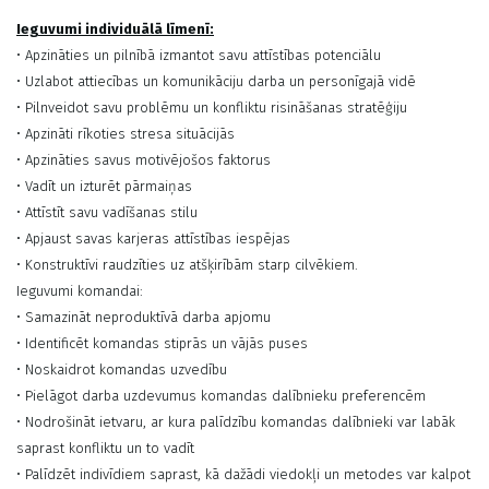
Ieguvumi individuālā līmenī:
• Apzināties un pilnībā izmantot savu attīstības potenciālu
• Uzlabot attiecības un komunikāciju darba un personīgajā vidē
• Pilnveidot savu problēmu un konfliktu risināšanas stratēģiju
• Apzināti rīkoties stresa situācijās
• Apzināties savus motivējošos faktorus
• Vadīt un izturēt pārmaiņas
• Attīstīt savu vadīšanas stilu
• Apjaust savas karjeras attīstības iespējas
• Konstruktīvi raudzīties uz atšķirībām starp cilvēkiem.
Ieguvumi komandai:
• Samazināt neproduktīvā darba apjomu
• Identificēt komandas stiprās un vājās puses
• Noskaidrot komandas uzvedību
• Pielāgot darba uzdevumus komandas dalībnieku preferencēm
• Nodrošināt ietvaru, ar kura palīdzību komandas dalībnieki var labāk
saprast konfliktu un to vadīt
• Palīdzēt indivīdiem saprast, kā dažādi viedokļi un metodes var kalpot