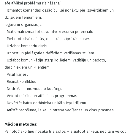
efektīvākai problēmu risināšanai.
• Izmantot komandas dažādību, lai nonāktu pie izsvērtākiem un
dziļākiem lēmumiem.
Ieguvumi organizācijai:
• Maksimāli izmantot savu cilvēkresursu potenciālu
• Pielietot cilvēku īstās, dabiskās stiprākās puses
• Uzlabot komandu darbu.
• Izprast un pielāgoties dažādiem vadīšanas stiliem
• Uzlabot komunikāciju starp kolēģiem, vadītāju un padoto,
darbiniekiem un klientiem
• Virzīt karjeru
• Risināt konfliktus
• Nodrošināt individuālo koučingu
• Veidot mācību un attīstības programmas
• Novērtēt katra darbinieka unikālo ieguldījumu
• Attīstīt radošuma, laika un stresa vadīšanas un citas prasmes.
Mācību metodes:
Psiholoģisko tipu nosaka trīs soļos – aizpildot anketu, pēc tam veicot