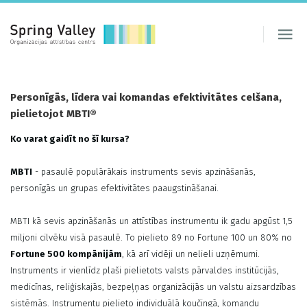
Personīgās, līdera vai komandas efektivitātes celšana,
pielietojot MBTI®
Ko varat gaidīt no šī kursa?
MBTI
- pasaulē populārākais instruments sevis apzināšanās,
personīgās un grupas efektivitātes paaugstināšanai.
MBTI kā sevis apzināšanās un attīstības instrumentu ik gadu apgūst 1,5
miljoni cilvēku visā pasaulē. To pielieto 89 no Fortune 100 un 80% no
Fortune 500 kompānijām
, kā arī vidēji un nelieli uzņēmumi.
Instruments ir vienlīdz plaši pielietots valsts pārvaldes institūcijās,
medicīnas, reliģiskajās, bezpeļņas organizācijās un valstu aizsardzības
sistēmās. Instrumentu pielieto individuālā koučingā, komandu