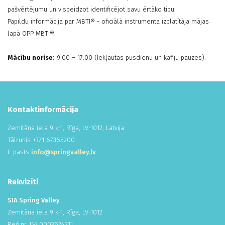
pašvērtējumu un visbeidzot identificējot savu ērtāko tipu.
Papildu informācija par MBTI® - oficiālā instrumenta izplatītāja mājas
lapā OPP MBTI®.
Mācību norise:
9.00 – 17.00 (Iekļautas pusdienu un kafiju pauzes).
Kontaktinformācija
Zemitāna iela 9 k-1, Rīga, LV-1012, Latvija
Tālrunis +
371
673
652
00
E-pasts
info@springvalley.lv
Rekvizīti
SIA Spring Valley
Zemitāna iela 9 k-1, Rīga, LV-1012
Reģ.nr. LV
400
036
243
11