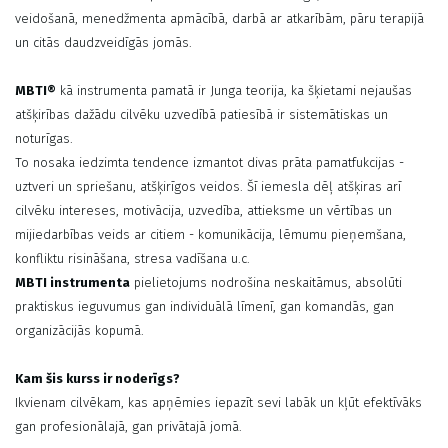
veidošanā, menedžmenta apmācībā, darbā ar atkarībām, pāru terapijā
un citās daudzveidīgās jomās.
MBTI®
kā instrumenta pamatā ir Junga teorija, ka šķietami nejaušas
atšķirības dažādu cilvēku uzvedībā patiesībā ir sistemātiskas un
noturīgas.
To nosaka iedzimta tendence izmantot divas prāta pamatfukcijas -
uztveri un spriešanu, atšķirīgos veidos. Šī iemesla dēļ atšķiras arī
cilvēku intereses, motivācija, uzvedība, attieksme un vērtības un
mijiedarbības veids ar citiem - komunikācija, lēmumu pieņemšana,
konfliktu risināšana, stresa vadīšana u.c.
MBTI instrumenta
pielietojums nodrošina neskaitāmus, absolūti
praktiskus ieguvumus gan individuālā līmenī, gan komandās, gan
organizācijās kopumā.
Kam šis kurss ir noderīgs?
Ikvienam cilvēkam, kas apņēmies iepazīt sevi labāk un kļūt efektīvāks
gan profesionālajā, gan privātajā jomā.