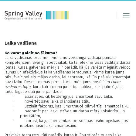
Laika vadīšana
Ko varat gaidīt no šī kursa?
Laika vadīšanas prasme ir viena no veiksmīga vadītāja pamata
kompetencēm. Svarīgi izpētīt sīkāk, kā tā ietekmē visas vadītāja darba
jomas. Kursa galvenais mērķis ir parādīt, kā jūs varētu mēģināt veidot
jaunus un efektīvākus laika vadīšanas ieradumus. Pirms kursa jums
būs jāveic neliels mājas darbs, lai saprastu, kā jūs pašlaik izmantojat
savu laiku. Desmit dienas pirms kursa mēs jums nosūtīsim
Laika
uzskaites lapu,
kurā katru dienu jums būs jāfiksē, kur ‘paliek’ jūsu
laiks. Iegūtie dati jums palīdzēs
·
apzināties, cik lietderīgi jūs izmantojat savu laiku,
·
novērtēt savu laika plānošanas stilu,
·
uzzināt faktorus, kas jums traucē pilnvērtīgi izmantot laiku,
·
padomāt par savu dzīves un darba mērķu skaidrību un
prioritātēm,
·
izprast, kā jūsu iedzimtais personības psiholoģiskais tips
ietekmē jūsu laika izmantošanu.
Praktiska testa rezultāti parādīs, kuras ir jūsu stiprās puses laika