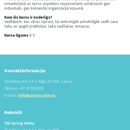
izmantošanā un kuros aspektos nepieciešami uzlabojumi gan
individuāli, gan komandā/organizācijā kopumā.
Kam šis kurss ir noderīgs?
Vadītājiem, kas vēlas izprast, kā veiksmīgāk pilnvērtīgāk vadīt savu
laiku un apgūt praktiskas laika vadīšanas iemaņas.
Kursa ilgums
8 h.
Kontaktinformācija
Zemitāna iela 9 k-1, Rīga, LV-1012, Latvija
Tālrunis +
371
673
652
00
E-pasts
info@springvalley.lv
Rekvizīti
SIA Spring Valley