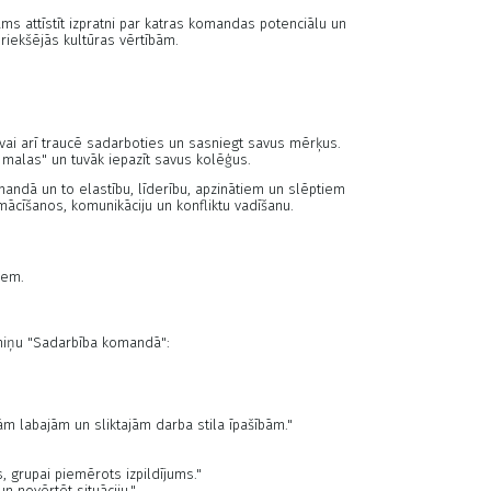
ms attīstīt izpratni par katras komandas potenciālu un
priekšējās kultūras vērtībām.
vai arī traucē sadarboties un sasniegt savus mērķus.
o malas" un tuvāk iepazīt savus kolēģus.
andā un to elastību, līderību, apzinātiem un slēptiem
cīšanos, komunikāciju un konfliktu vadīšanu.
iem.
reniņu "Sadarbība komandā":
m labajām un sliktajām darba stila īpašībām."
 grupai piemērots izpildījums."
 novērtēt situāciju."