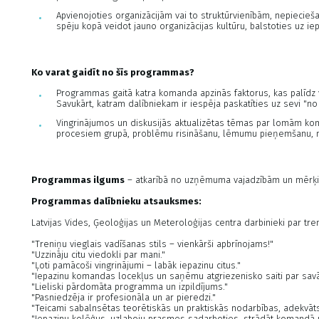
Apvienojoties organizācijām vai to struktūrvienībām, nepiecieša
spēju kopā veidot jauno organizācijas kultūru, balstoties uz ie
Ko varat gaidīt no šīs programmas?
Programmas gaitā katra komanda apzinās faktorus, kas palīdz 
Savukārt, katram dalībniekam ir iespēja paskatīties uz sevi "n
Vingrinājumos un diskusijās aktualizētas tēmas par lomām kom
procesiem grupā, problēmu risināšanu, lēmumu pieņemšanu, mā
Programmas ilgums
– atkarībā no uzņēmuma vajadzībām un mērķ
Programmas dalībnieku atsauksmes:
Latvijas Vides, Ģeoloģijas un Meteroloģijas centra darbinieki par t
"Treniņu vieglais vadīšanas stils – vienkārši apbrīnojams!"
"Uzzināju citu viedokli par mani."
"Ļoti pamācoši vingrinājumi – labāk iepazinu citus."
"Iepazinu komandas locekļus un saņēmu atgriezenisko saiti par savā
"Lieliski pārdomāta programma un izpildījums."
"Pasniedzēja ir profesionāla un ar pieredzi."
"Teicami sabalnsētas teorētiskās un praktiskās nodarbības, adekvāts,
"Iepazinu kolēģus, uzlaboju prasmes sadarboties, strādāt komandā un