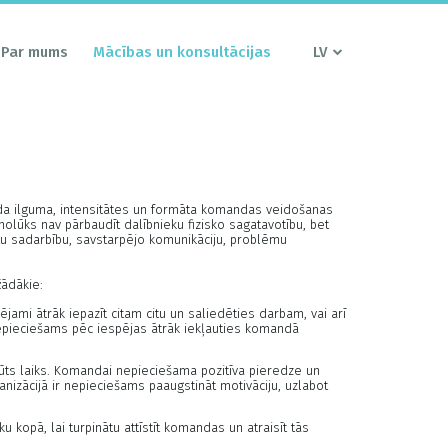
Par mums
Mācības un konsultācijas
LV
āda ilguma, intensitātes un formāta komandas veidošanas
olūks nav pārbaudīt dalībnieku fizisko sagatavotību, bet
otu sadarbību, savstarpējo komunikāciju, problēmu
žādākie:
ami ātrāk iepazīt citam citu un saliedēties darbam, vai arī
epieciešams pēc iespējas ātrāk iekļauties komandā
rūts laiks. Komandai nepieciešama pozitīva pieredze un
anizācijā ir nepieciešams paaugstināt motivāciju, uzlabot
 kopā, lai turpinātu attīstīt komandas un atraisīt tās