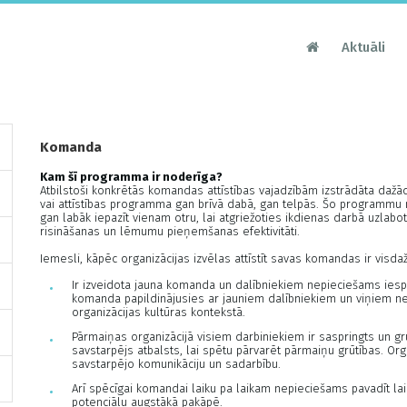
Aktuāli
Komanda
Kam šī programma ir noderīga?
Atbilstoši konkrētās komandas attīstības vajadzībām izstrādāta daž
vai attīstības programma gan brīvā dabā, gan telpās. Šo programmu n
gan labāk iepazīt vienam otru, lai atgriežoties ikdienas darbā uzlab
risināšanas un lēmumu pieņemšanas efektivitāti.
Iemesli, kāpēc organizācijas izvēlas attīstīt savas komandas ir visda
Ir izveidota jauna komanda un dalībniekiem nepieciešams iespēj
komanda papildinājusies ar jauniem dalībniekiem un viņiem n
organizācijas kultūras kontekstā.
Pārmaiņas organizācijā visiem darbiniekiem ir saspringts un g
savstarpējs atbalsts, lai spētu pārvarēt pārmaiņu grūtības. Org
savstarpējo komunikāciju un sadarbību.
Arī spēcīgai komandai laiku pa laikam nepieciešams pavadīt laiku
potenciālu augstākā pakāpē.