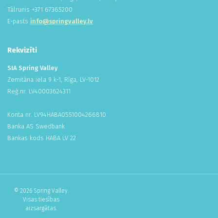
Tālrunis +
371
673
652
00
E-pasts
info@springvalley.lv
Rekvizīti
SIA Spring Valley
Zemitāna iela 9 k-1, Rīga, LV-1012
Reģ.nr. LV
400
036
243
11
Konta nr. LV94HABA
055
100
426
681
0
Banka AS Swedbank
Bankas kods HABA LV 22
© 2026 Spring Valley.
Visas tiesības
aizsargātas.