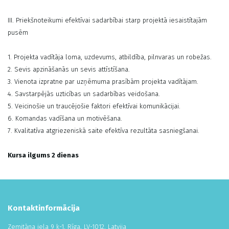
III. Priekšnoteikumi efektīvai sadarbībai starp projektā iesaistītajām
pusēm
1. Projekta vadītāja loma, uzdevums, atbildība, pilnvaras un robežas.
2. Sevis apzināšanās un sevis attīstīšana.
3. Vienota izpratne par uzņēmuma prasībām projekta vadītājam.
4. Savstarpējās uzticības un sadarbības veidošana.
5. Veicinošie un traucējošie faktori efektīvai komunikācijai.
6. Komandas vadīšana un motivēšana.
7. Kvalitatīva atgriezeniskā saite efektīva rezultāta sasniegšanai.
Kursa ilgums 2 dienas
Kontaktinformācija
Zemitāna iela 9 k-1, Rīga, LV-1012, Latvija