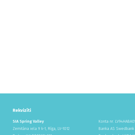
Rekvizīti
SIA Spring Valley
Konta nr. LV94HABA
0
Zemitāna iela 9 k-1, Rīga, LV-1012
Banka AS Swedbank