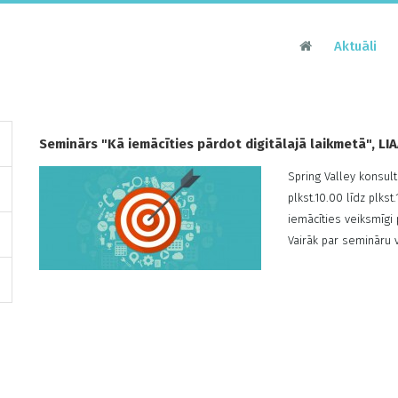
Aktuāli
Seminārs "Kā iemācīties pārdot digitālajā laikmetā", LI
Spring Valley konsul
plkst.10.00 līdz plks
iemācīties veiksmīgi 
Vairāk par semināru v