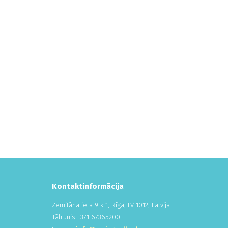
Kontaktinformācija
Zemitāna iela 9 k-1, Rīga, LV-1012, Latvija
Tālrunis +
371
673
652
00