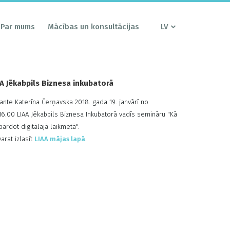
Par mums
Mācības un konsultācijas
LV
AA Jēkabpils Biznesa inkubatorā
tante Katerīna Čerņavska 2018. gada 19. janvārī no
t.16.00 LIAA Jēkabpils Biznesa Inkubatorā vadīs semināru "Kā
pārdot digitālajā laikmetā".
arat izlasīt
LIAA mājas lapā
.