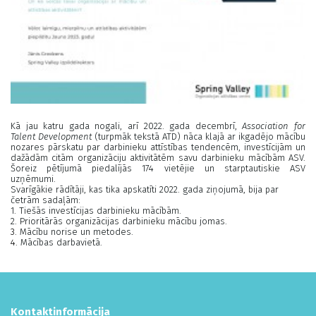
Kā jau katru gada nogali, arī 2022. gada decembrī,
Association for
Talent Development
(turpmāk tekstā ATD) nāca klajā ar ikgadējo mācību
nozares pārskatu par darbinieku attīstības tendencēm, investīcijām un
dažādām citām organizāciju aktivitātēm savu darbinieku mācībām ASV.
Šoreiz pētījumā piedalījās 174 vietējie un starptautiskie ASV
uzņēmumi.
Svarīgākie rādītāji, kas tika apskatīti 2022. gada ziņojumā, bija par
četrām sadaļām:
1.
Tiešās investīcijas darbinieku mācībām.
2.
Prioritārās organizācijas darbinieku mācību jomas.
3.
Mācību norise un metodes.
4.
Mācības darbavietā.
Kontaktinformācija