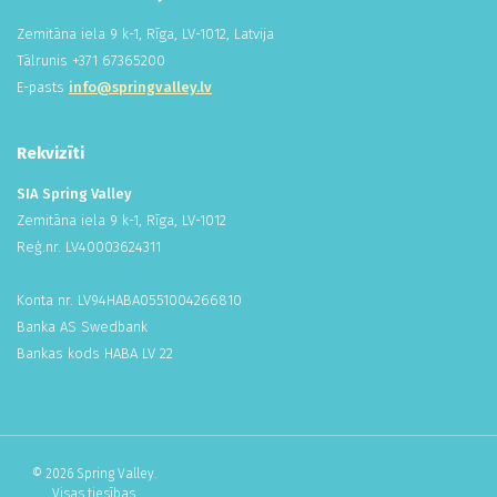
Zemitāna iela 9 k-1, Rīga, LV-1012, Latvija
Tālrunis +
371
673
652
00
E-pasts
info@springvalley.lv
Rekvizīti
SIA Spring Valley
Zemitāna iela 9 k-1, Rīga, LV-1012
Reģ.nr. LV
400
036
243
11
Konta nr. LV94HABA
055
100
426
681
0
Banka AS Swedbank
Bankas kods HABA LV 22
© 2026 Spring Valley.
Visas tiesības