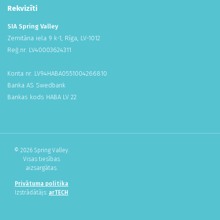
Rekvizīti
SIA Spring Valley
Zemitāna iela 9 k-1, Rīga, LV-1012
Reģ.nr. LV
400
036
243
11
Konta nr. LV94HABA
055
100
426
681
0
Banka AS Swedbank
Bankas kods HABA LV 22
© 2026 Spring Valley.
Visas tiesības
aizsargātas.
Privātuma politika
Izstrādātājs:
arTECH