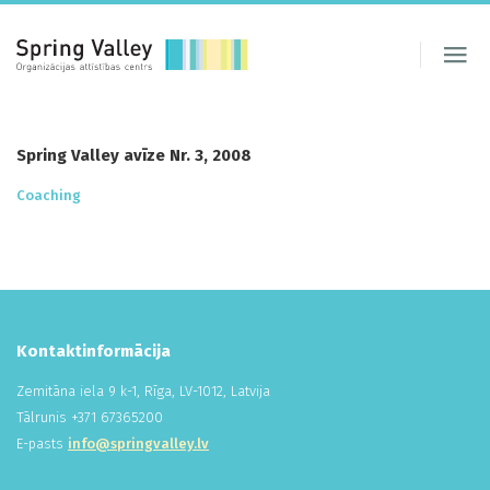
Spring Valley avīze Nr. 3, 2008
Coaching
Kontaktinformācija
Zemitāna iela 9 k-1, Rīga, LV-1012, Latvija
Tālrunis +
371
673
652
00
E-pasts
info@springvalley.lv