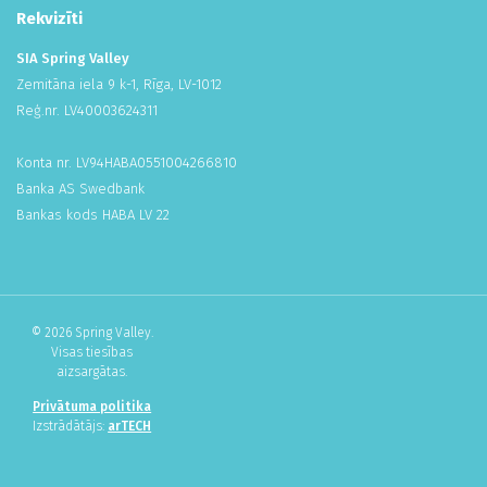
Rekvizīti
SIA Spring Valley
Zemitāna iela 9 k-1, Rīga, LV-1012
Reģ.nr. LV
400
036
243
11
Konta nr. LV94HABA
055
100
426
681
0
Banka AS Swedbank
Bankas kods HABA LV 22
© 2026 Spring Valley.
Visas tiesības
aizsargātas.
Privātuma politika
Izstrādātājs:
arTECH