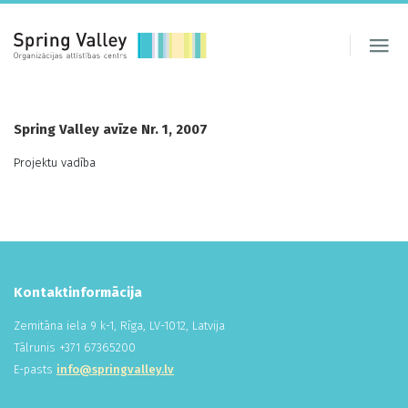
Spring Valley avīze Nr. 1, 2007
Projektu vadība
Kontaktinformācija
Zemitāna iela 9 k-1, Rīga, LV-1012, Latvija
Tālrunis +
371
673
652
00
E-pasts
info@springvalley.lv