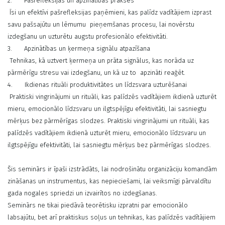
2. Pašrefleksijas un apzinātības prakses
Īsi un efektīvi pašrefleksijas paņēmieni, kas palīdz vadītājiem izprast
savu pašsajūtu un lēmumu pieņemšanas procesu, lai novērstu
izdegšanu un uzturētu augstu profesionālo efektivitāti.
3. Apzinātības un ķermeņa signālu atpazīšana
Tehnikas, kā uztvert ķermeņa un prāta signālus, kas norāda uz
pārmērīgu stresu vai izdegšanu, un kā uz to apzināti reaģēt.
4. Ikdienas rituāli produktivitātes un līdzsvara uzturēšanai
Praktiski vingrinājumi un rituāli, kas palīdzēs vadītājiem ikdienā uzturēt
mieru, emocionālo līdzsvaru un ilgtspējīgu efektivitāti, lai sasniegtu
mērķus bez pārmērīgas slodzes. Praktiski vingrinājumi un rituāli, kas
palīdzēs vadītājiem ikdienā uzturēt mieru, emocionālo līdzsvaru un
ilgtspējīgu efektivitāti, lai sasniegtu mērķus bez pārmērīgas slodzes.
Šis seminārs ir īpaši izstrādāts, lai nodrošinātu organizāciju komandām
zināšanas un instrumentus, kas nepieciešami, lai veiksmīgi pārvaldītu
gada nogales spriedzi un izvairītos no izdegšanas.
Seminārs ne tikai piedāvā teorētisku izpratni par emocionālo
labsajūtu, bet arī praktiskus soļus un tehnikas, kas palīdzēs vadītājiem