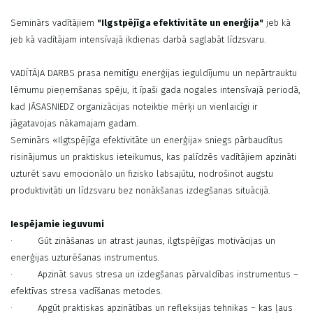
Seminārs vadītājiem
"Ilgstpējīga efektivitāte un enerģija"
jeb kā
jeb kā vadītājam intensīvajā ikdienas darbā saglabāt līdzsvaru.
VADĪTĀJA DARBS prasa nemitīgu enerģijas ieguldījumu un nepārtrauktu
lēmumu pieņemšanas spēju, it īpaši gada nogales intensīvajā periodā,
kad JĀSASNIEDZ organizācijas noteiktie mērķi un vienlaicīgi ir
jāgatavojas nākamajam gadam.
Seminārs «Ilgtspējīga efektivitāte un enerģija» sniegs pārbaudītus
risinājumus un praktiskus ieteikumus, kas palīdzēs vadītājiem apzināti
uzturēt savu emocionālo un fizisko labsajūtu, nodrošinot augstu
produktivitāti un līdzsvaru bez nonākšanas izdegšanas situācijā.
Iespējamie ieguvumi
· Gūt zināšanas un atrast jaunas, ilgtspējīgas motivācijas un
enerģijas uzturēšanas instrumentus.
· Apzināt savus stresa un izdegšanas pārvaldības instrumentus –
efektīvas stresa vadīšanas metodes.
· Apgūt praktiskas apzinātības un refleksijas tehnikas – kas ļaus