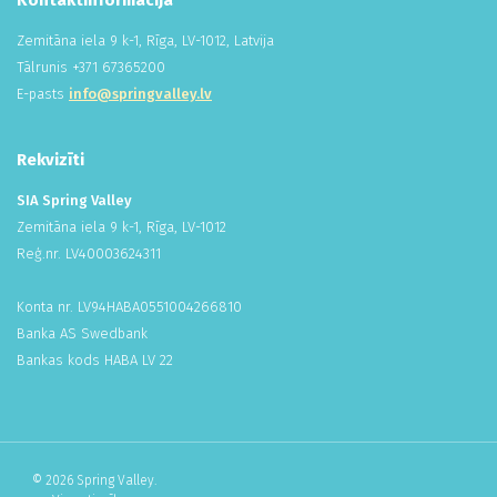
Kontaktinformācija
Zemitāna iela 9 k-1, Rīga, LV-1012, Latvija
Tālrunis +
371
673
652
00
E-pasts
info@springvalley.lv
Rekvizīti
SIA Spring Valley
Zemitāna iela 9 k-1, Rīga, LV-1012
Reģ.nr. LV
400
036
243
11
Konta nr. LV94HABA
055
100
426
681
0
Banka AS Swedbank
Bankas kods HABA LV 22
© 2026 Spring Valley.