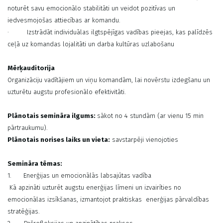
noturēt savu emocionālo stabilitāti un veidot pozitīvas un
iedvesmojošas attiecības ar komandu.
· Izstrādāt individuālas ilgtspējīgas vadības pieejas, kas palīdzēs
ceļā uz komandas lojalitāti un darba kultūras uzlabošanu
Mērķauditorija
Organizāciju vadītājiem un viņu komandām, lai novērstu izdegšanu un
uzturētu augstu profesionālo efektivitāti.
Plānotais semināra ilgums:
sākot no 4 stundām (ar vienu 15 min
pārtraukumu).
Plānotais norises laiks un vieta:
savstarpēji vienojoties
Semināra tēmas:
1. Enerģijas un emocionālās labsajūtas vadība
Kā apzināti uzturēt augstu enerģijas līmeni un izvairīties no
emocionālas izsīkšanas, izmantojot praktiskas enerģijas pārvaldības
stratēģijas.