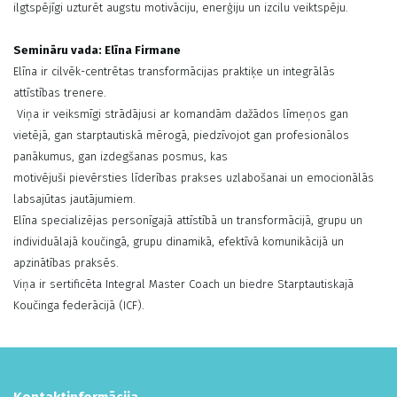
ilgtspējīgi uzturēt augstu motivāciju, enerģiju un izcilu veiktspēju.
Semināru vada: Elīna Firmane
Elīna ir cilvēk-centrētas transformācijas praktiķe un integrālās
attīstības trenere.
Viņa ir veiksmīgi strādājusi ar komandām dažādos līmeņos gan
vietējā, gan starptautiskā mērogā, piedzīvojot gan profesionālos
panākumus, gan izdegšanas posmus, kas
motivējuši pievērsties līderības prakses uzlabošanai un emocionālās
labsajūtas jautājumiem.
Elīna specializējas personīgajā attīstībā un transformācijā, grupu un
individuālajā koučingā, grupu dinamikā, efektīvā komunikācijā un
apzinātības praksēs.
Viņa ir sertificēta Integral Master Coach un biedre Starptautiskajā
Koučinga federācijā (ICF).