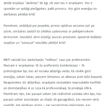
atstāt iespējas “atvērtas” tik ilgi, cik vien tas ir iespējams. Viņi ir
spontāni un spējīgi pielāgoties, patīk process. Viņi gūst enerģiju no
darīšanas pēdējā brīdī.
Piemēram, strādājot pie projekta, pirmie izplānos veicamo soli pa
solim, cenšoties sadalīt to sīkākos uzdevumos ar pakāpeniskiem
termiņiem. Savukārt, otrie elastīgi ļausies procesam, apsverot dažādas
iespējas un “saraujot” rezultātu pēdējā brīdī.
MBTI valodā šos darbošanās “režīmus” sauc par preferencēm.
Pavisam ir iespējamas 16 šo preferenču kombinācijas – 16
psiholoģiskie tipi, kas arī nosaka atšķirīgu veidu, kā cilvēki gūst
enerģiju, uztver lietas, pieņem lēmumus un attiecas pret dzīvi kopumā.
Neapzinoties šīs atšķirības, iespējami neskaitāmi neproduktīvi konflikti
un domstarpības ik uz soļa kā profesionālajā, tā privātajā sfērā.
Piemēram, tips, kas pasauli uztver ļoti reālistiski uzskata otru tipu, kas
pasauli uztver asociācijās un vīzijās kā gaisagrābsli, kas neņem vērā
realitāti, bet pēdējais pirmo – par pesimistisku knīpstangu, kas