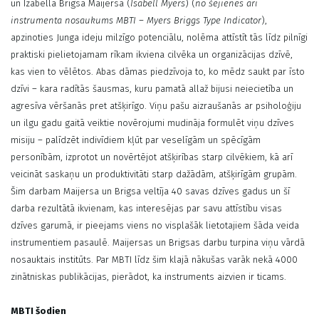
un Izabella Brigsa Maijersa (
Isabell Myers
) (
no šejienes arī
instrumenta nosaukums MBTI – Myers Briggs Type Indicator
),
apzinoties Junga ideju milzīgo potenciālu, nolēma attīstīt tās līdz pilnīgi
praktiski pielietojamam rīkam ikviena cilvēka un organizācijas dzīvē,
kas vien to vēlētos. Abas dāmas piedzīvoja to, ko mēdz saukt par īsto
dzīvi – kara radītās šausmas, kuru pamatā allaž bijusi neiecietība un
agresīva vēršanās pret atšķirīgo. Viņu pašu aizraušanās ar psiholoģiju
un ilgu gadu gaitā veiktie novērojumi mudināja formulēt viņu dzīves
misiju – palīdzēt indivīdiem kļūt par veselīgām un spēcīgām
personībām, izprotot un novērtējot atšķirības starp cilvēkiem, kā arī
veicināt saskaņu un produktivitāti starp dažādām, atšķirīgām grupām.
Šim darbam Maijersa un Brigsa veltīja 40 savas dzīves gadus un šī
darba rezultātā ikvienam, kas interesējas par savu attīstību visas
dzīves garumā, ir pieejams viens no visplašāk lietotajiem šāda veida
instrumentiem pasaulē. Maijersas un Brigsas darbu turpina viņu vārdā
nosauktais institūts. Par MBTI līdz šim klajā nākušas varāk nekā 4000
zinātniskas publikācijas, pierādot, ka instruments aizvien ir ticams.
MBTI šodien