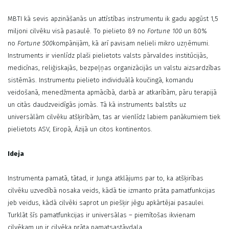
MBTI kā sevis apzināšanās un attīstības instrumentu ik gadu apgūst 1,5
miljoni cilvēku visā pasaulē. To pielieto 89 no
Fortune 100
un 80%
no
Fortune 500
kompānijām, kā arī pavisam nelieli mikro uzņēmumi.
Instruments ir vienlīdz plaši pielietots valsts pārvaldes institūcijās,
medicīnas, reliģiskajās, bezpeļņas organizācijās un valstu aizsardzības
sistēmās. Instrumentu pielieto individuālā koučingā, komandu
veidošanā, menedžmenta apmācībā, darbā ar atkarībām, pāru terapijā
un citās daudzveidīgās jomās. Tā kā instruments balstīts uz
universālām cilvēku atšķirībām, tas ar vienlīdz labiem panākumiem tiek
pielietots ASV, Eiropā, Āzijā un citos kontinentos.
Ideja
Instrumenta pamatā, tātad, ir Junga atklājums par to, ka atšķirības
cilvēku uzvedībā nosaka veids, kādā tie izmanto prāta pamatfunkcijas
jeb veidus, kādā cilvēki saprot un piešķir jēgu apkārtējai pasaulei.
Turklāt šīs pamatfunkcijas ir universālas – piemītošas ikvienam
cilvēkam un ir cilvēka prāta pamatsastāvdaļa.