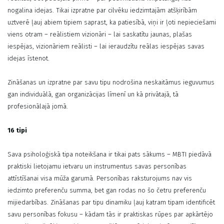
nogalina idejas. Tikai izpratne par cilvēku iedzimtajām atšķirībām
uztverē ļauj abiem tipiem saprast, ka patiesībā, viņi ir ļoti nepieciešami
viens otram – reālistiem vizionāri – lai saskatītu jaunas, plašas
iespējas, vizionāriem reālisti – lai ieraudzītu reālas iespējas savas
idejas īstenot.
Zināšanas un izpratne par savu tipu nodrošina neskaitāmus ieguvumus
gan individuālā, gan organizācijas līmenī un kā privātajā, tā
profesionālajā jomā.
16 tipi
Sava psiholoģiskā tipa noteikšana ir tikai pats sākums – MBTI piedāvā
praktiski lietojamu ietvaru un instrumentus savas personības
attīstīšanai visa mūža garumā. Personības raksturojums nav vis
iedzimto preferenču summa, bet gan rodas no šo četru preferenču
mijiedarbības. Zināšanas par tipu dinamiku ļauj katram tipam identificēt
savu personības fokusu – kādam tās ir praktiskas rūpes par apkārtējo