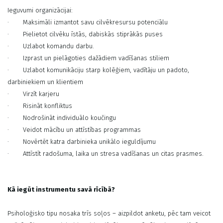
Ieguvumi organizācijai:
·
Maksimāli izmantot savu cilvēkresursu potenciālu
·
Pielietot cilvēku īstās, dabiskās stiprākās puses
·
Uzlabot komandu darbu.
·
Izprast un pielāgoties dažādiem vadīšanas stiliem
·
Uzlabot komunikāciju starp kolēģiem, vadītāju un padoto,
darbiniekiem un klientiem
·
Virzīt karjeru
·
Risināt konfliktus
·
Nodrošināt individuālo koučingu
·
Veidot mācību un attīstības programmas
·
Novērtēt katra darbinieka unikālo ieguldījumu
·
Attīstīt radošuma, laika un stresa vadīšanas un citas prasmes.
Kā iegūt instrumentu savā rīcībā?
Psiholoģisko tipu nosaka trīs soļos – aizpildot anketu, pēc tam veicot