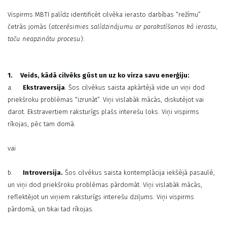
Vispirms MBTI palīdz identificēt cilvēka ierasto darbības “režīmu”
četrās jomās (
atcerēsimies salīdzinājumu ar parakstīšanos kā ierastu,
taču neapzinātu procesu
):
1.
Veids, kādā cilvēks gūst un uz ko virza savu enerģiju:
a.
Ekstraversija
. Šos cilvēkus saista apkārtējā vide un viņi dod
priekšroku problēmas “izrunāt”. Viņi vislabāk mācās, diskutējot vai
darot. Ekstravertiem raksturīgs plašs interešu loks. Viņi vispirms
rīkojas, pēc tam domā.
vai
b.
Introversija.
Šos cilvēkus saista kontemplācija iekšējā pasaulē,
un viņi dod priekšroku problēmas pārdomāt. Viņi vislabāk mācās,
reflektējot un viņiem raksturīgs interešu dziļums. Viņi vispirms
pārdomā, un tikai tad rīkojas.