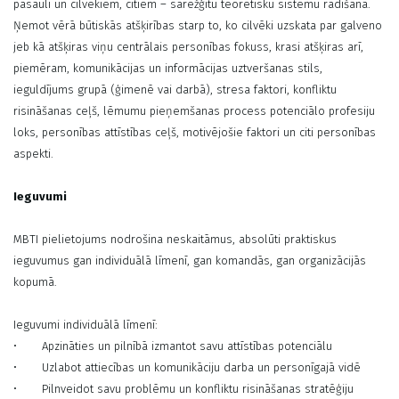
pasauli un cilvēkiem, citiem – sarežģītu teorētisku sistēmu radīšana.
Ņemot vērā būtiskās atšķirības starp to, ko cilvēki uzskata par galveno
jeb kā atšķiras viņu centrālais personības fokuss, krasi atšķiras arī,
piemēram, komunikācijas un informācijas uztveršanas stils,
ieguldījums grupā (ģimenē vai darbā), stresa faktori, konfliktu
risināšanas ceļš, lēmumu pieņemšanas process potenciālo profesiju
loks, personības attīstības ceļš, motivējošie faktori un citi personības
aspekti.
Ieguvumi
MBTI pielietojums nodrošina neskaitāmus, absolūti praktiskus
ieguvumus gan individuālā līmenī, gan komandās, gan organizācijās
kopumā.
Ieguvumi individuālā līmenī:
•
Apzināties un pilnībā izmantot savu attīstības potenciālu
•
Uzlabot attiecības un komunikāciju darba un personīgajā vidē
•
Pilnveidot savu problēmu un konfliktu risināšanas stratēģiju