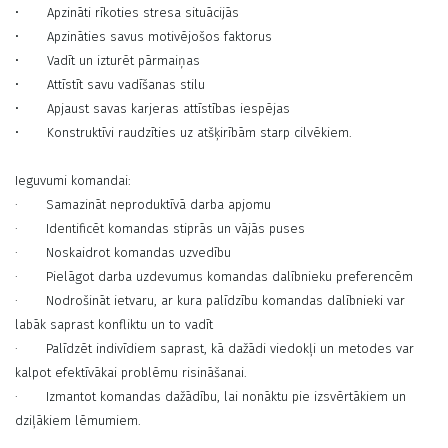
•
Apzināti rīkoties stresa situācijās
•
Apzināties savus motivējošos faktorus
•
Vadīt un izturēt pārmaiņas
•
Attīstīt savu vadīšanas stilu
•
Apjaust savas karjeras attīstības iespējas
•
Konstruktīvi raudzīties uz atšķirībām starp cilvēkiem.
Ieguvumi komandai:
·
Samazināt neproduktīvā darba apjomu
·
Identificēt komandas stiprās un vājās puses
·
Noskaidrot komandas uzvedību
·
Pielāgot darba uzdevumus komandas dalībnieku preferencēm
·
Nodrošināt ietvaru, ar kura palīdzību komandas dalībnieki var
labāk saprast konfliktu un to vadīt
·
Palīdzēt indivīdiem saprast, kā dažādi viedokļi un metodes var
kalpot efektīvākai problēmu risināšanai.
·
Izmantot komandas dažādību, lai nonāktu pie izsvērtākiem un
dziļākiem lēmumiem.