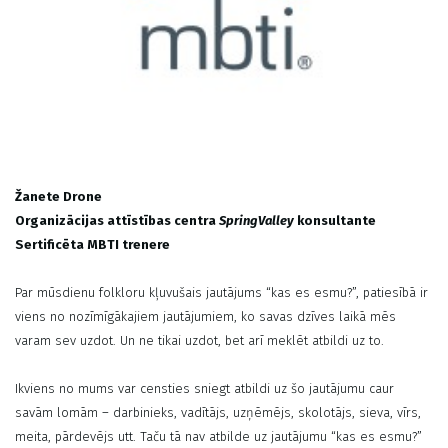
Žanete Drone
Organizācijas attīstības centra
SpringValley
konsultante
Sertificēta MBTI trenere
Par mūsdienu folkloru kļuvušais jautājums “kas es esmu?”, patiesībā ir
viens no nozīmīgākajiem jautājumiem, ko savas dzīves laikā mēs
varam sev uzdot. Un ne tikai uzdot, bet arī meklēt atbildi uz to.
Ikviens no mums var censties sniegt atbildi uz šo jautājumu caur
savām lomām – darbinieks, vadītājs, uzņēmējs, skolotājs, sieva, vīrs,
meita, pārdevējs utt. Taču tā nav atbilde uz jautājumu “kas es esmu?”