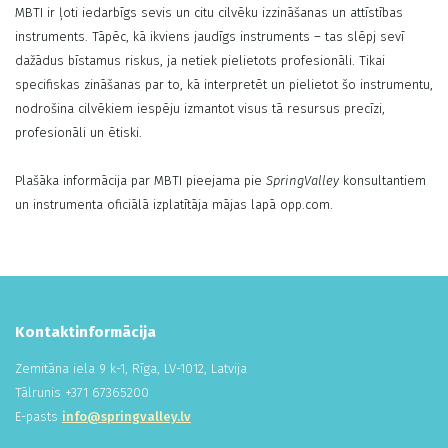
MBTI ir ļoti iedarbīgs sevis un citu cilvēku izzināšanas un attīstības
instruments. Tāpēc, kā ikviens jaudīgs instruments – tas slēpj sevī
dažādus bīstamus riskus, ja netiek pielietots profesionāli. Tikai
specifiskas zināšanas par to, kā interpretēt un pielietot šo instrumentu,
nodrošina cilvēkiem iespēju izmantot visus tā resursus precīzi,
profesionāli un ētiski.
Plašāka informācija par MBTI pieejama pie
SpringValley
konsultantiem
un instrumenta oficiālā izplatītāja mājas lapā opp.com.
Kontaktinformācija
Zemitāna iela 9 k-1, Rīga, LV-1012, Latvija
Tālrunis +
371
673
652
00
E-pasts
info@springvalley.lv