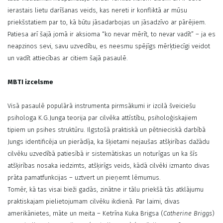
ierastais lietu darīšanas veids, kas nereti ir konfliktā ar mūsu
priekšstatiem par to, kā būtu jāsadarbojas un jāsadzīvo ar pārējiem.
Patiesa arī šajā jomā ir aksioma “ko nevar mērīt, to nevar vadīt” – ja es
neapzinos sevi, savu uzvedību, es neesmu spējīgs mērķtiecīgi veidot
un vadīt attiecības ar citiem šajā pasaulē.
MBTI izcelsme
Visā pasaulē populārā instrumenta pirmsākumi ir izcilā šveiciešu
psihologa K.G.Junga teorija par cilvēka attīstību, psiholoģiskajiem
tipiem un psihes struktūru. Ilgstošā praktiskā un pētnieciskā darbībā
Jungs identificēja un pierādīja, ka šķietami nejaušas atšķirības dažādu
cilvēku uzvedībā patiesībā ir sistemātiskas un noturīgas un ka šīs
atšķirības nosaka iedzimts, atšķirīgs veids, kādā cilvēki izmanto divas
prāta pamatfunkcijas – uztvert un pieņemt lēmumus.
Tomēr, kā tas visai bieži gadās, zinātne ir tālu priekšā tās atklājumu
praktiskajam pielietojumam cilvēku ikdienā. Par laimi, divas
amerikānietes, māte un meita – Ketrīna Kuka Brigsa (
Catherine Briggs
)