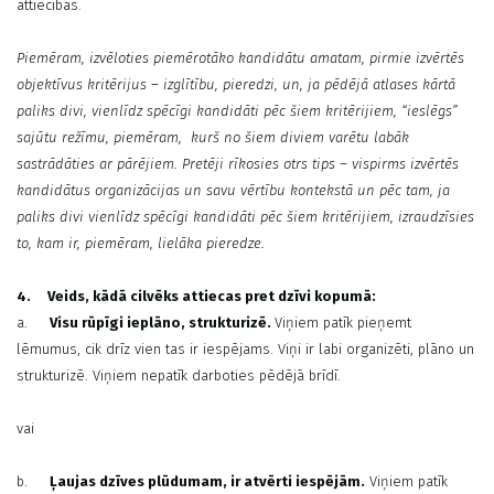
attiecības.
Piemēram, izvēloties piemērotāko kandidātu amatam, pirmie izvērtēs
objektīvus kritērijus – izglītību, pieredzi, un, ja pēdējā atlases kārtā
paliks divi, vienlīdz spēcīgi kandidāti pēc šiem kritērijiem, “ieslēgs”
sajūtu režīmu, piemēram, kurš no šiem diviem varētu labāk
sastrādāties ar pārējiem. Pretēji rīkosies otrs tips – vispirms izvērtēs
kandidātus organizācijas un savu vērtību kontekstā un pēc tam, ja
paliks divi vienlīdz spēcīgi kandidāti pēc šiem kritērijiem, izraudzīsies
to, kam ir, piemēram, lielāka pieredze.
4.
Veids, kādā cilvēks attiecas pret dzīvi kopumā:
a.
Visu rūpīgi ieplāno, strukturizē.
Viņiem patīk pieņemt
lēmumus, cik drīz vien tas ir iespējams. Viņi ir labi organizēti, plāno un
strukturizē. Viņiem nepatīk darboties pēdējā brīdī.
vai
b.
Ļaujas dzīves plūdumam, ir atvērti iespējām.
Viņiem patīk