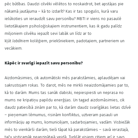
pēc būtības. Daudzi cilvēki vēlētos to noskaidrot, bet apstājas pie
nākamā jautājuma – kā to izdarīt? Kas ir tas spogulis, kurā varu
ielūkoties un ieraudzīt savu personību? MBTI ir viens no pasaulē
lietotākajiem psiholoģiskajiem instrumentiem, kas ik gadu palīdz
miljoniem cilvēku iepazīt sevi labāk un līdz ar to
kļūt
labākiem
kolēģiem, priekšniekiem, padotajiem, partneriem un
vecākiem.
Kāpēc ir svarīgi iepazīt savu personību?
Aizdomāsimies, cik automātiski mēs parakstāmies, aplaudējam vai
sakrustojam rokas. To darot, mēs ne mirkli neaizdomājamies par to,
kā to darām. Mums tas sanāk dabiski, nepiespiesti un neprasa no
mums ne kripatiņu papildu enerģijas. Un tagad aizdomāsimies, cik
daudz patiesībā zinām par to, kā darām daudz svarīgākas lietas dzīvē
– pieņemam lēmumus, risinām konfliktus, uztveram pasauli un
informāciju ap mums, komunicējam, sadarbojamies, vadām. Visbiežāk
mēs to vienkārši darām, tieši tāpat kā parakstāmies – savā ierastajā,
taču visticamāk neapzinātajā veidā. Turklāt visiem citiem arī ir savs