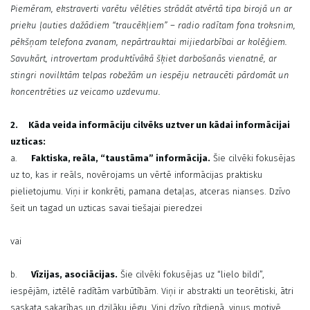
Piemēram, ekstraverti varētu vēlēties strādāt atvērtā tipa birojā un ar
prieku ļauties dažādiem “traucēkļiem” – radio radītam fona troksnim,
pēkšņam telefona zvanam, nepārtrauktai mijiedarbībai ar kolēģiem.
Savukārt, introvertam produktīvākā šķiet darbošanās vienatnē, ar
stingri novilktām telpas robežām un iespēju netraucēti pārdomāt un
koncentrēties uz veicamo uzdevumu.
2.
Kāda veida informāciju cilvēks uztver un kādai informācijai
uzticas:
a.
Faktiska, reāla, “taustāma” informācija.
Šie cilvēki fokusējas
uz to, kas ir reāls, novērojams un vērtē informācijas praktisku
pielietojumu. Viņi ir konkrēti, pamana detaļas, atceras nianses. Dzīvo
šeit un tagad un uzticas savai tiešajai pieredzei
vai
b.
Vīzijas, asociācijas.
Šie cilvēki fokusējas uz “lielo bildi”,
iespējām, iztēlē radītām varbūtībām. Viņi ir abstrakti un teorētiski, ātri
saskata sakarības un dziļāku jēgu. Viņi dzīvo rītdienā, viņus motivē