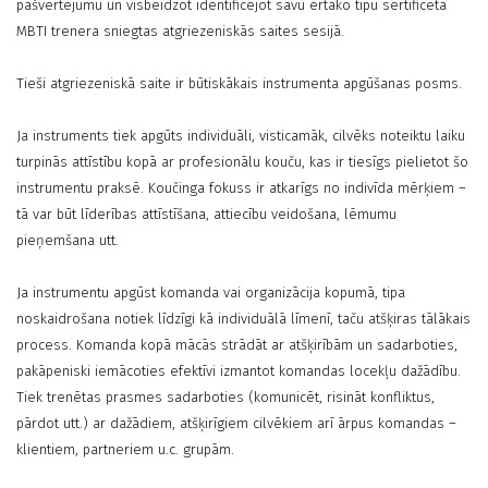
pašvērtējumu un visbeidzot identificējot savu ērtāko tipu sertificēta
MBTI trenera sniegtas atgriezeniskās saites sesijā.
Tieši atgriezeniskā saite ir būtiskākais instrumenta apgūšanas posms.
Ja instruments tiek apgūts individuāli, visticamāk, cilvēks noteiktu laiku
turpinās attīstību kopā ar profesionālu kouču, kas ir tiesīgs pielietot šo
instrumentu praksē. Koučinga fokuss ir atkarīgs no indivīda mērķiem –
tā var būt līderības attīstīšana, attiecību veidošana, lēmumu
pieņemšana utt.
Ja instrumentu apgūst komanda vai organizācija kopumā, tipa
noskaidrošana notiek līdzīgi kā individuālā līmenī, taču atšķiras tālākais
process. Komanda kopā mācās strādāt ar atšķirībām un sadarboties,
pakāpeniski iemācoties efektīvi izmantot komandas locekļu dažādību.
Tiek trenētas prasmes sadarboties (komunicēt, risināt konfliktus,
pārdot utt.) ar dažādiem, atšķirīgiem cilvēkiem arī ārpus komandas –
klientiem, partneriem u.c. grupām.