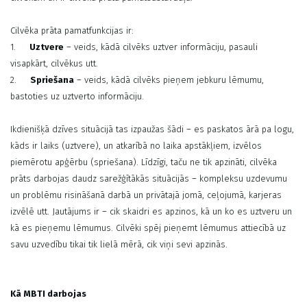
Cilvēka prāta pamatfunkcijas ir:
1.
Uztvere
– veids, kādā cilvēks uztver informāciju, pasauli
visapkārt, cilvēkus utt.
2.
Spriešana
– veids, kādā cilvēks pieņem jebkuru lēmumu,
bastoties uz uztverto informāciju.
Ikdienišķā dzīves situācijā tas izpaužas šādi – es paskatos ārā pa logu,
kāds ir laiks (uztvere), un atkarībā no laika apstākļiem, izvēlos
piemērotu apģērbu (spriešana). Līdzīgi, taču ne tik apzināti, cilvēka
prāts darbojas daudz sarežģītākās situācijās – kompleksu uzdevumu
un problēmu risināšanā darbā un privātajā jomā, ceļojumā, karjeras
izvēlē utt. Jautājums ir – cik skaidri es apzinos, kā un ko es uztveru un
kā es pieņemu lēmumus. Cilvēki spēj pieņemt lēmumus attiecībā uz
savu uzvedību tikai tik lielā mērā, cik viņi sevi apzinās.
Kā MBTI darbojas