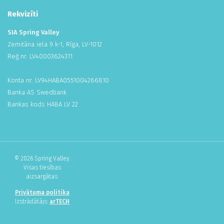
Rekvizīti
SIA Spring Valley
Zemitāna iela 9 k-1, Rīga, LV-1012
Reģ.nr. LV
400
036
243
11
Konta nr. LV94HABA
055
100
426
681
0
Banka AS Swedbank
Bankas kods HABA LV 22
© 2026 Spring Valley.
Visas tiesības
aizsargātas.
Privātuma politika
Izstrādātājs:
arTECH