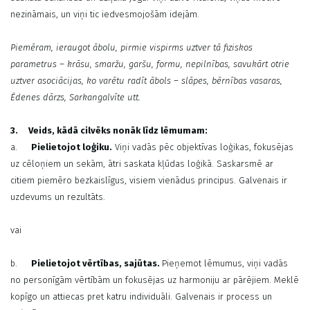
nezināmais, un viņi tic iedvesmojošām idejām.
Piemēram, ieraugot ābolu, pirmie vispirms uztver tā fiziskos
parametrus – krāsu, smaržu, garšu, formu, nepilnības, savukārt otrie
uztver asociācijas, ko varētu radīt ābols – slāpes, bērnības vasaras,
Ēdenes dārzs, Sarkangalvīte utt.
3.
Veids, kādā cilvēks nonāk līdz lēmumam:
a.
Pielietojot loģiku.
Viņi vadās pēc objektīvas loģikas, fokusējas
uz cēloņiem un sekām, ātri saskata kļūdas loģikā. Saskarsmē ar
citiem piemēro bezkaislīgus, visiem vienādus principus. Galvenais ir
uzdevums un rezultāts.
vai
b.
Pielietojot vērtības, sajūtas.
Pieņemot lēmumus, viņi vadās
no personīgām vērtībām un fokusējas uz harmoniju ar pārējiem. Meklē
kopīgo un attiecas pret katru individuāli. Galvenais ir process un